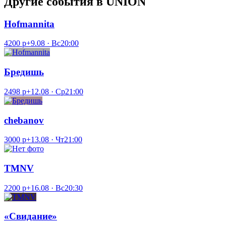
Другие события в UNION
Hofmannita
4200 р+
9.08 · Вс
20:00
Бредишь
2498 р+
12.08 · Ср
21:00
chebanov
3000 р+
13.08 · Чт
21:00
TMNV
2200 р+
16.08 · Вс
20:30
«Свидание»