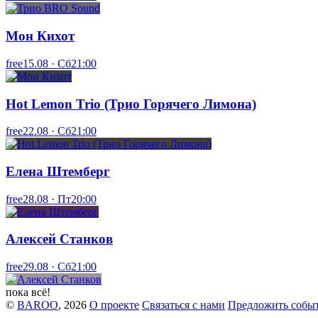
Мон Кихот
free
15.08 · Сб
21:00
Hot Lemon Trio (Трио Горячего Лимона)
free
22.08 · Сб
21:00
Елена Штемберг
free
28.08 · Пт
20:00
Алексей Станков
free
29.08 · Сб
21:00
пока всё!
©
BAROO
, 2026
О проекте
Связаться с нами
Предложить собы