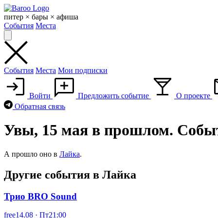
Skip
to
питер × бары × афиша
content
События
Места
События
Места
Мои подписки
Войти
Предложить событие
О проекте
Обратная связь
Увы, 15 мая в прошлом. Собы
А прошло оно в
Лайка
.
Другие события в Лайка
Трио BRO Sound
free
14.08 · Пт
21:00