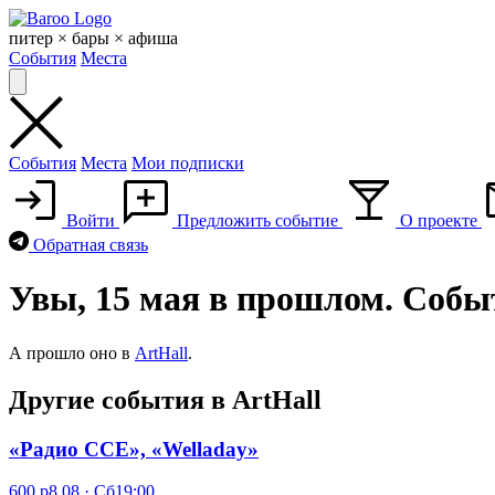
Skip
to
питер × бары × афиша
content
События
Места
События
Места
Мои подписки
Войти
Предложить событие
О проекте
Обратная связь
Увы, 15 мая в прошлом. Собы
А прошло оно в
ArtHall
.
Другие события в ArtHall
«Радио CCE», «Welladay»
600 р
8.08 · Сб
19:00