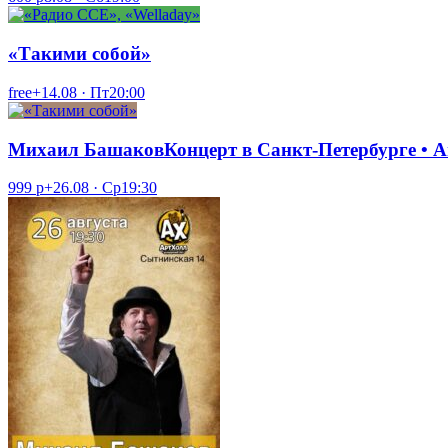
«Такими собой»
free+
14.08 · Пт
20:00
Михаил БашаковКонцерт в Санкт-Петербурге • A
999 р+
26.08 · Ср
19:30