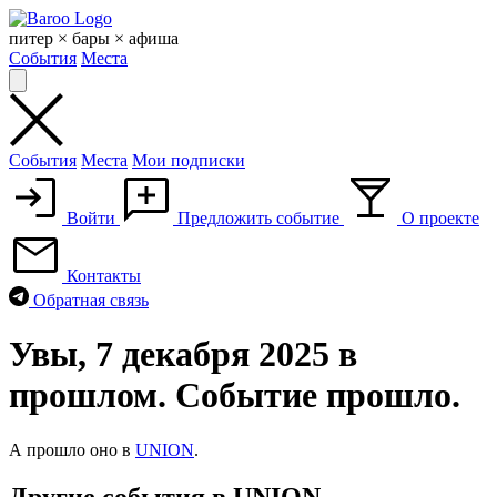
Skip
to
питер × бары × афиша
content
События
Места
События
Места
Мои подписки
Войти
Предложить событие
О проекте
Контакты
Обратная связь
Увы, 7 декабря 2025 в
прошлом. Событие прошло.
А прошло оно в
UNION
.
Другие события в UNION