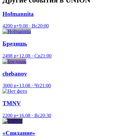
Hofmannita
4200 р+
9.08 · Вс
20:00
Бредишь
2498 р+
12.08 · Ср
21:00
chebanov
3000 р+
13.08 · Чт
21:00
TMNV
2200 р+
16.08 · Вс
20:30
«Свидание»