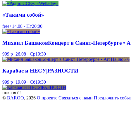
«Такими собой»
free+
14.08 · Пт
20:00
Михаил БашаковКонцерт в Санкт-Петербурге • A
999 р+
26.08 · Ср
19:30
Карабас и НЕСУ|РАЗНОСТИ
999 р+
19.09 · Сб
19:30
пока всё!
©
BAROO
, 2026
О проекте
Связаться с нами
Предложить собы