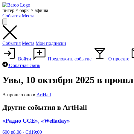
Skip
to
питер × бары × афиша
content
События
Места
События
Места
Мои подписки
Войти
Предложить событие
О проекте
Обратная связь
Увы, 10 октября 2025 в прош
А прошло оно в
ArtHall
.
Другие события в ArtHall
«Радио CCE», «Welladay»
600 р
8.08 · Сб
19:00