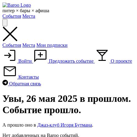
Skip
to
питер × бары × афиша
content
События
Места
События
Места
Мои подписки
Войти
Предложить событие
О проекте
Контакты
Обратная связь
Увы, 26 мая 2025 в прошлом.
Событие прошло.
А прошло оно в
Джаз-клуб Игоря Бутмана
.
Нет добавленных на Baroo событий.